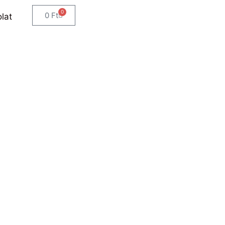
0
0
Ft
lat