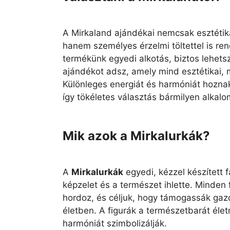
A Mirkaland ajándékai nemcsak esztétik
hanem személyes érzelmi töltettel is re
termékünk egyedi alkotás, biztos lehets
ajándékot adsz, amely mind esztétikai, m
Különleges energiát és harmóniát hozn
így tökéletes választás bármilyen alkalo
Mik azok a Mirkalurkák?
A
Mirkalurkák
egyedi, kézzel készített 
képzelet és a természet ihlette. Minden 
hordoz, és céljuk, hogy támogassák gaz
életben. A figurák a természetbarát éle
harmóniát szimbolizálják.