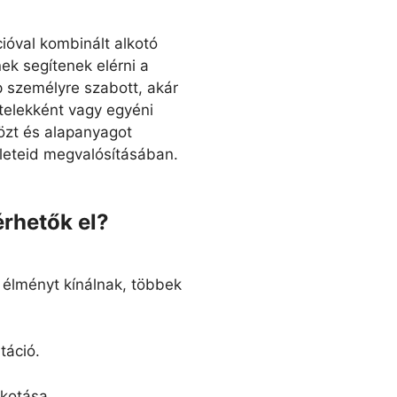
ióval kombinált alkotó
nek segítenek elérni a
p személyre szabott, akár
telekként vagy egyéni
özt és alapanyagot
ötleteid megvalósításában.
rhetők el?
élményt kínálnak, többek
táció.
lkotása.