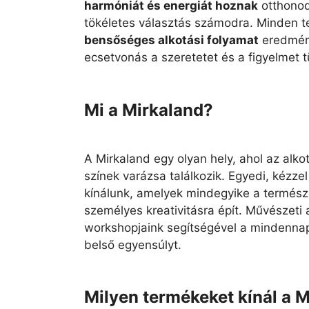
harmóniát és energiát hoznak
otthonod
tökéletes választás számodra. Minden 
bensőséges alkotási folyamat
eredmén
ecsetvonás a szeretetet és a figyelmet t
Mi a Mirkaland?
A Mirkaland egy olyan hely, ahol az alko
színek varázsa találkozik. Egyedi, kézze
kínálunk, amelyek mindegyike a természe
személyes kreativitásra épít. Művészeti 
workshopjaink segítségével a mindenna
belső egyensúlyt.
Milyen termékeket kínál a 