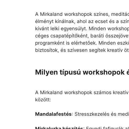
A Mirkaland workshopok színes, meditác
élményt kínálnak, ahol az ecset és a szí
kívánt lelki egyensúlyt. Minden worksho
céges csapatépítőként, baráti összejöve
programként is elérhetőek. Minden eszk
biztosítok, és szívesen segítek kreatív 
Milyen típusú workshopok é
A Mirkaland workshopok számos kreatív 
között:
Mandalafestés
: Stresszkezelés és medi
Mirkalurka készítés
: Egyedi fafigurák a