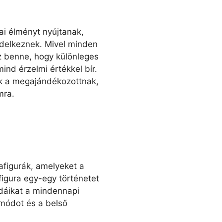
ai élményt nyújtanak,
ndelkeznek. Mivel minden
z benne, hogy különleges
ind érzelmi értékkel bír.
ak a megajándékozottnak,
mra.
fafigurák, amelyeket a
figura egy-egy történetet
dáikat a mindennapi
tmódot és a belső