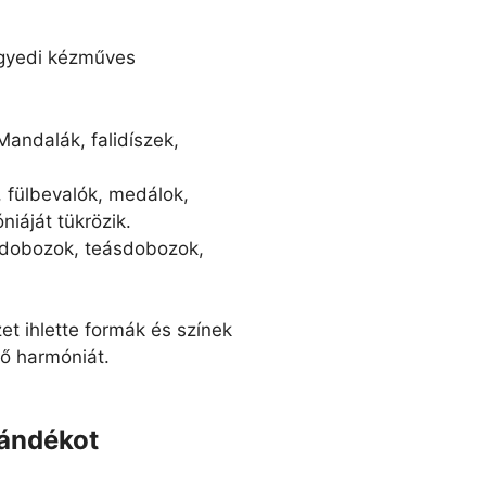
egyedi kézműves
 Mandalák, falidíszek,
, fülbevalók, medálok,
iáját tükrözik.
t dobozok, teásdobozok,
et ihlette formák és színek
ső harmóniát.
ándékot