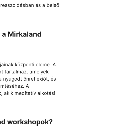
tresszoldásban és a belső
 a Mirkaland
ainak központi eleme. A
t tartalmaz, amelyek
a nyugodt önreflexiót, és
emtéséhez. A
 akik meditatív alkotási
and workshopok?