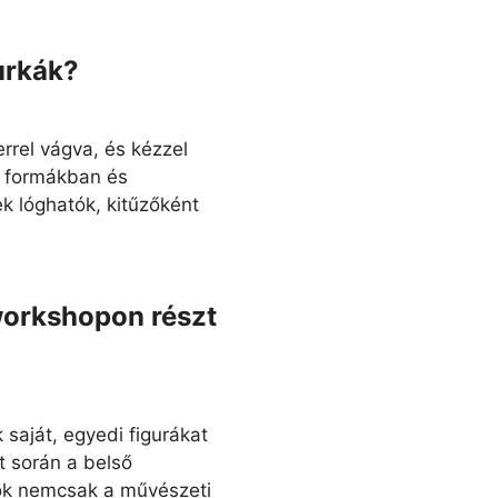
urkák?
rrel vágva, és kézzel
ő formákban és
k lóghatók, kitűzőként
workshopon részt
saját, egyedi figurákat
t során a belső
ok nemcsak a művészeti