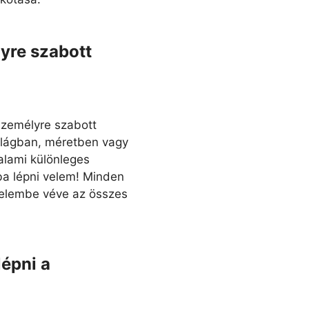
yre szabott
személyre szabott
ilágban, méretben vagy
alami különleges
ba lépni velem! Minden
gyelembe véve az összes
épni a