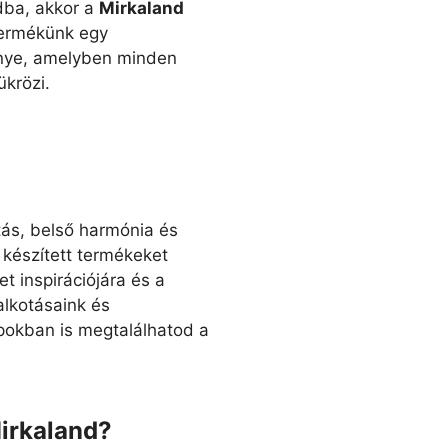
ba, akkor a
Mirkaland
termékünk egy
ye, amelyben minden
ükrözi.
tás, belső harmónia és
l készített termékeket
t inspirációjára és a
alkotásaink és
pokban is megtalálhatod a
Mirkaland?