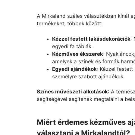
A Mirkaland széles választékban kínál 
termékeket, többek között:
Kézzel festett lakásdekorációk
:
egyedi fa táblák.
Kézműves ékszerek
: Nyakláncok
amelyek a színek és formák harmón
Egyedi ajándékok
: Kézzel festet
személyre szabott ajándékok.
Színes művészeti alkotások
: A termész
segítségével segítenek megtalálni a bel
Miért érdemes kézműves aj
választani a Mirkalandtól?