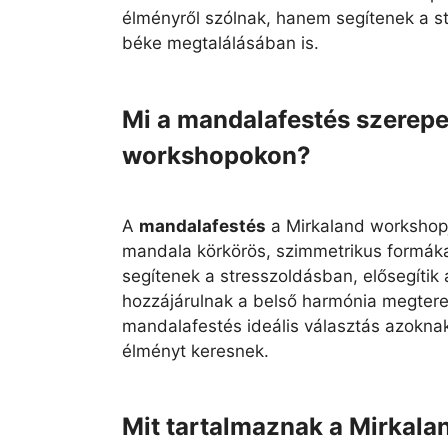
élményről szólnak, hanem segítenek a s
béke megtalálásában is.
Mi a mandalafestés szerepe
workshopokon?
A
mandalafestés
a Mirkaland workshopj
mandala körkörös, szimmetrikus formáka
segítenek a stresszoldásban, elősegítik 
hozzájárulnak a belső harmónia megter
mandalafestés ideális választás azoknak,
élményt keresnek.
Mit tartalmaznak a Mirkal