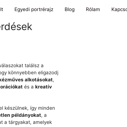
lt
Egyedi portrérajz
Blog
Rólam
Kapcso
érdések
válaszokat találsz a
hogy könnyebben eligazodj
kézműves alkotásokat
,
orációkat
és a
kreatív
el készülnek, így minden
tlen példányokat
, a
at a tárgyakat, amelyek