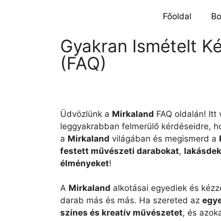
Főoldal
Bo
Gyakran Ismételt K
(FAQ)
Üdvözlünk a
Mirkaland
FAQ oldalán! Itt 
leggyakrabban felmerülő kérdéseidre, 
a
Mirkaland
világában és megismerd a
festett művészeti darabokat
,
lakásdek
élményeket
!
A
Mirkaland
alkotásai egyediek és kézz
darab más és más. Ha szereted az
egye
színes és kreatív művészetet
, és azok