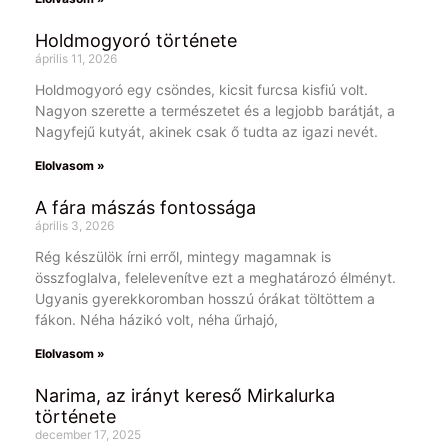
Holdmogyoró története
április 11, 2026
Holdmogyoró egy csöndes, kicsit furcsa kisfiú volt.
Nagyon szerette a természetet és a legjobb barátját, a
Nagyfejű kutyát, akinek csak ő tudta az igazi nevét.
Elolvasom »
A fára mászás fontossága
április 3, 2026
Rég készülök írni erről, mintegy magamnak is
összfoglalva, felelevenítve ezt a meghatározó élményt.
Ugyanis gyerekkoromban hosszú órákat töltöttem a
fákon. Néha házikó volt, néha űrhajó,
Elolvasom »
Narima, az irányt kereső Mirkalurka
története
december 17, 2025