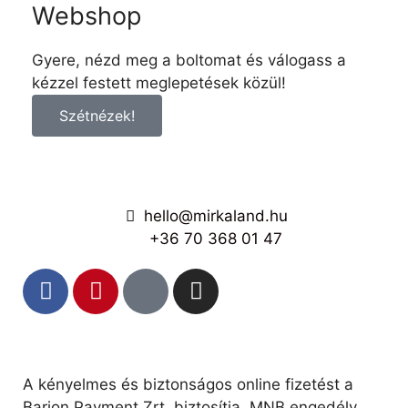
Webshop
Gyere, nézd meg a boltomat és válogass a
kézzel festett meglepetések közül!
Szétnézek!
hello@mirkaland.hu
+36 70 368 01 47
A kényelmes és biztonságos online fizetést a
Barion Payment Zrt. biztosítja, MNB engedély