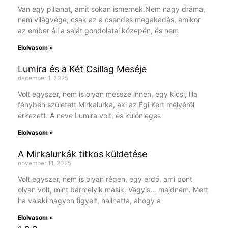
Van egy pillanat, amit sokan ismernek.Nem nagy dráma,
nem világvége, csak az a csendes megakadás, amikor
az ember áll a saját gondolatai közepén, és nem
Elolvasom »
Lumira és a Két Csillag Meséje
december 1, 2025
Volt egyszer, nem is olyan messze innen, egy kicsi, lila
fényben született Mirkalurka, aki az Égi Kert mélyéről
érkezett. A neve Lumira volt, és különleges
Elolvasom »
A Mirkalurkák titkos küldetése
november 11, 2025
Volt egyszer, nem is olyan régen, egy erdő, ami pont
olyan volt, mint bármelyik másik. Vagyis… majdnem. Mert
ha valaki nagyon figyelt, hallhatta, ahogy a
Elolvasom »