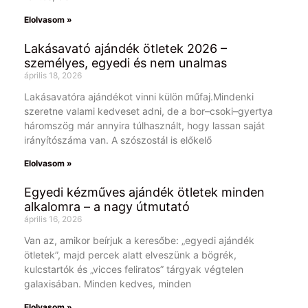
Elolvasom »
Lakásavató ajándék ötletek 2026 –
személyes, egyedi és nem unalmas
április 18, 2026
Lakásavatóra ajándékot vinni külön műfaj.Mindenki
szeretne valami kedveset adni, de a bor–csoki–gyertya
háromszög már annyira túlhasznált, hogy lassan saját
irányítószáma van. A szószostál is előkelő
Elolvasom »
Egyedi kézműves ajándék ötletek minden
alkalomra – a nagy útmutató
április 16, 2026
Van az, amikor beírjuk a keresőbe: „egyedi ajándék
ötletek”, majd percek alatt elveszünk a bögrék,
kulcstartók és „vicces feliratos” tárgyak végtelen
galaxisában. Minden kedves, minden
Elolvasom »