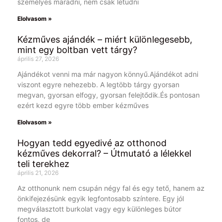
személyes maradni, nem csak letudni
Elolvasom »
Kézműves ajándék – miért különlegesebb,
mint egy boltban vett tárgy?
április 27, 2026
Ajándékot venni ma már nagyon könnyű.Ajándékot adni
viszont egyre nehezebb. A legtöbb tárgy gyorsan
megvan, gyorsan elfogy, gyorsan felejtődik.És pontosan
ezért kezd egyre több ember kézműves
Elolvasom »
Hogyan tedd egyedivé az otthonod
kézműves dekorral? – Útmutató a lélekkel
teli terekhez
április 21, 2026
Az otthonunk nem csupán négy fal és egy tető, hanem az
önkifejezésünk egyik legfontosabb színtere. Egy jól
megválasztott burkolat vagy egy különleges bútor
fontos, de