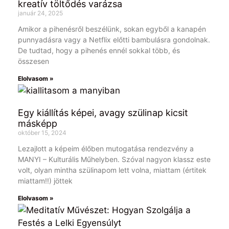
kreatív töltődés varázsa
január 24, 2025
Amikor a pihenésről beszélünk, sokan egyből a kanapén
punnyadásra vagy a Netflix előtti bambulásra gondolnak.
De tudtad, hogy a pihenés ennél sokkal több, és
összesen
Elolvasom »
Egy kiállítás képei, avagy szülinap kicsit
másképp
október 15, 2024
Lezajlott a képeim élőben mutogatása rendezvény a
MANYI – Kulturális Műhelyben. Szóval nagyon klassz este
volt, olyan mintha szülinapom lett volna, miattam (értitek
miattam!!) jöttek
Elolvasom »