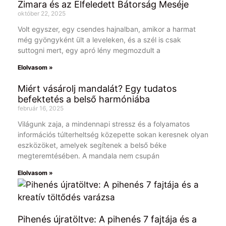
Zimara és az Elfeledett Bátorság Meséje
október 22, 2025
Volt egyszer, egy csendes hajnalban, amikor a harmat
még gyöngyként ült a leveleken, és a szél is csak
suttogni mert, egy apró lény megmozdult a
Elolvasom »
Miért vásárolj mandalát? Egy tudatos
befektetés a belső harmóniába
február 16, 2025
Világunk zaja, a mindennapi stressz és a folyamatos
információs túlterheltség közepette sokan keresnek olyan
eszközöket, amelyek segítenek a belső béke
megteremtésében. A mandala nem csupán
Elolvasom »
Pihenés újratöltve: A pihenés 7 fajtája és a