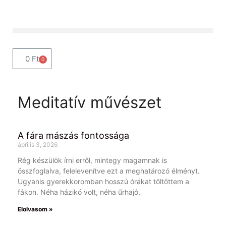
0
Ft
0
Meditatív művészet
A fára mászás fontossága
április 3, 2026
Rég készülök írni erről, mintegy magamnak is
összfoglalva, felelevenítve ezt a meghatározó élményt.
Ugyanis gyerekkoromban hosszú órákat töltöttem a
fákon. Néha házikó volt, néha űrhajó,
Elolvasom »