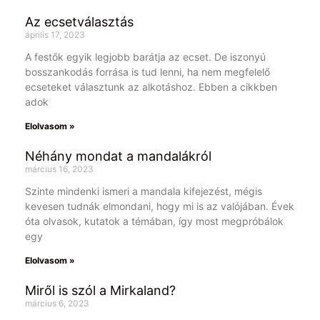
Az ecsetválasztás
április 17, 2023
A festők egyik legjobb barátja az ecset. De iszonyú
bosszankodás forrása is tud lenni, ha nem megfelelő
ecseteket választunk az alkotáshoz. Ebben a cikkben
adok
Elolvasom »
Néhány mondat a mandalákról
március 16, 2023
Szinte mindenki ismeri a mandala kifejezést, mégis
kevesen tudnák elmondani, hogy mi is az valójában. Évek
óta olvasok, kutatok a témában, így most megpróbálok
egy
Elolvasom »
Miről is szól a Mirkaland?
március 6, 2023