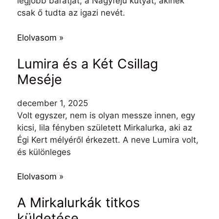
legjobb barátját, a Nagyfejű kutyát, akinek
csak ő tudta az igazi nevét.
Elolvasom »
Lumira és a Két Csillag
Meséje
december 1, 2025
Volt egyszer, nem is olyan messze innen, egy
kicsi, lila fényben született Mirkalurka, aki az
Égi Kert mélyéről érkezett. A neve Lumira volt,
és különleges
Elolvasom »
A Mirkalurkák titkos
küldetése