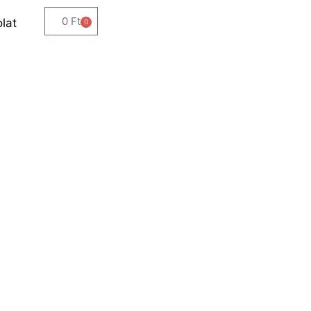
0
Ft
lat
0