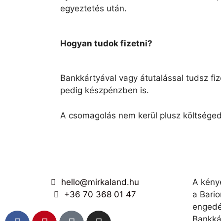
egyeztetés után.
Hogyan tudok fizetni?
Bankkártyával vagy átutalással tudsz fiz
pedig készpénzben is.
A csomagolás nem kerül plusz költsége
hello@mirkaland.hu
A kénye
+36 70 368 01 47
a Bario
engedé
Bankká