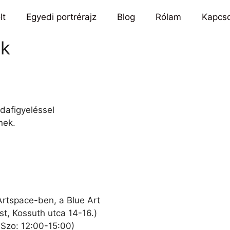
lt
Egyedi portrérajz
Blog
Rólam
Kapcso
ók
odafigyeléssel
nek.
Artspace-ben, a Blue Art
, Kossuth utca 14-16.)
 Szo: 12:00-15:00)