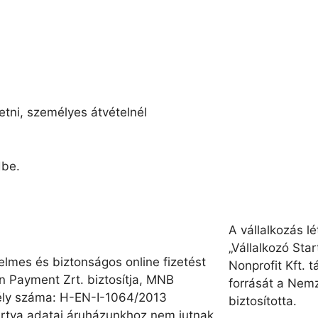
etni, személyes átvételnél
dbe.
A vállalkozás l
„Vállalkozó Sta
lmes és biztonságos online fizetést
Nonprofit Kft. 
n Payment Zrt. biztosítja, MNB
forrását a Nemz
ly száma: H-EN-I-1064/2013
biztosította.
rtya adatai áruházunkhoz nem jutnak