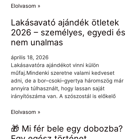
Elolvasom »
Lakásavató ajándék ötletek
2026 – személyes, egyedi és
nem unalmas
április 18, 2026
Lakásavatóra ajándékot vinni külön
műfaj.Mindenki szeretne valami kedveset
adni, de a bor–csoki–gyertya háromszög már
annyira túlhasznált, hogy lassan saját
irányítószáma van. A szószostál is előkelő
Elolvasom »
🎁 Mi fér bele egy dobozba?
Egy egész történet.