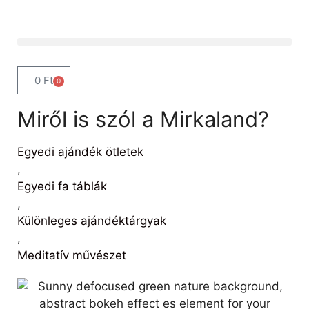
0
Ft
0
Miről is szól a Mirkaland?
Egyedi ajándék ötletek
,
Egyedi fa táblák
,
Különleges ajándéktárgyak
,
Meditatív művészet