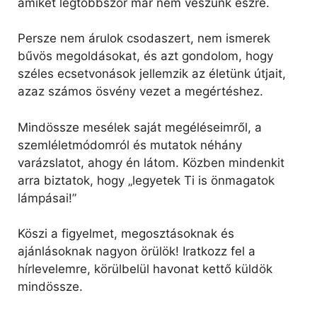
amiket legtöbbször már nem veszünk észre.
Persze nem árulok csodaszert, nem ismerek
bűvös megoldásokat, és azt gondolom, hogy
széles ecsetvonások jellemzik az életünk útjait,
azaz számos ösvény vezet a megértéshez.
Mindössze mesélek saját megéléseimről, a
szemléletmódomról és mutatok néhány
varázslatot, ahogy én látom. Közben mindenkit
arra biztatok, hogy „legyetek Ti is önmagatok
lámpásai!”
Köszi a figyelmet, megosztásoknak és
ajánlásoknak nagyon örülök! Iratkozz fel a
hírlevelemre, körülbelül havonat kettő küldök
mindössze.