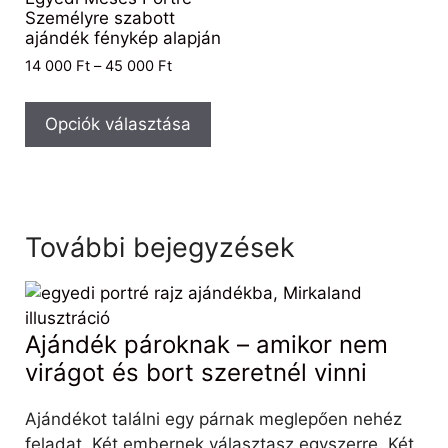
Személyre szabott
ajándék fénykép alapján
14 000
Ft
–
45 000
Ft
Opciók választása
További bejegyzések
Ajándék pároknak – amikor nem
virágot és bort szeretnél vinni
Ajándékot találni egy párnak meglepően nehéz
feladat. Két embernek választasz egyszerre. Két