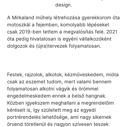
A Mirkaland műhely létrehozása gyerekkorom óta
motoszkál a fejemben, komolyabb lépéseket
csak 2019-ben tettem a megvalósítás felé. 2021
óta pedig hivatalosan is egyéni vállalkozóként
dolgozok és (újra)tervezek folyamatosan.
Festek, rajzolok, alkotok, kézműveskedem, mióta
csak az eszemet tudom, mert valami bennem
folyamatosan alkotni vágyik és örömmel
engedelmeskedem ennek a belső hangnak.
Közben igyekszem meghallani a megrendelőim
kéréseit is, így született meg az egyedi
portrérendelés lehetősége, ami nagy sikernek
örvend töretlenül és nagyon szívesen teszek