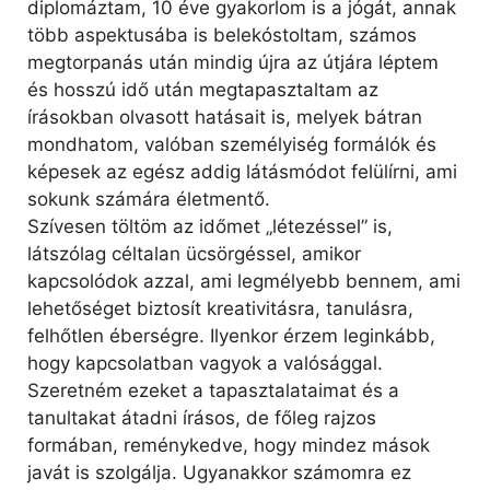
diplomáztam, 10 éve gyakorlom is a jógát, annak
több aspektusába is belekóstoltam, számos
megtorpanás után mindig újra az útjára léptem
és hosszú idő után megtapasztaltam az
írásokban olvasott hatásait is, melyek bátran
mondhatom, valóban személyiség formálók és
képesek az egész addig látásmódot felülírni, ami
sokunk számára életmentő.
Szívesen töltöm az időmet „létezéssel” is,
látszólag céltalan ücsörgéssel, amikor
kapcsolódok azzal, ami legmélyebb bennem, ami
lehetőséget biztosít kreativitásra, tanulásra,
felhőtlen éberségre. Ilyenkor érzem leginkább,
hogy kapcsolatban vagyok a valósággal.
Szeretném ezeket a tapasztalataimat és a
tanultakat átadni írásos, de főleg rajzos
formában, reménykedve, hogy mindez mások
javát is szolgálja. Ugyanakkor számomra ez