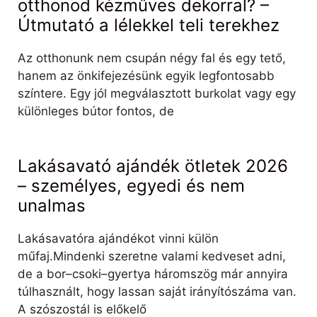
otthonod kézműves dekorral? –
Útmutató a lélekkel teli terekhez
Az otthonunk nem csupán négy fal és egy tető,
hanem az önkifejezésünk egyik legfontosabb
színtere. Egy jól megválasztott burkolat vagy egy
különleges bútor fontos, de
Lakásavató ajándék ötletek 2026
– személyes, egyedi és nem
unalmas
Lakásavatóra ajándékot vinni külön
műfaj.Mindenki szeretne valami kedveset adni,
de a bor–csoki–gyertya háromszög már annyira
túlhasznált, hogy lassan saját irányítószáma van.
A szószostál is előkelő