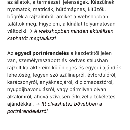
az állatok, a természeti jelenségek. Készülnek
nyomatok, matricák, hűtőmágnes, kitűzők,
bögrék a rajzaimból, amiket a webshopban
találtok meg. Figyelem, a kínálat folyamatosan
változik! ->
A webshopban minden aktuálisan
kaphatót megtalálsz!
Az
egyedi portrérendelés
a kezdetktől jelen
van, személyreszabott és kedves stílusban
rajzolt karaktereim különleges és egyedi ajándék
lehetőség, legyen szó szülinapról, évfordulóról,
karácsonyról, anyáknapjáról, diplomaosztóról,
nyugdíjbavonulásról, vagy bármilyen olyan
alkalomról, ahová szívesen érkezel a tökéletes
ajándékkal. ->
Itt olvashatsz bővebben a
portrérendelésről