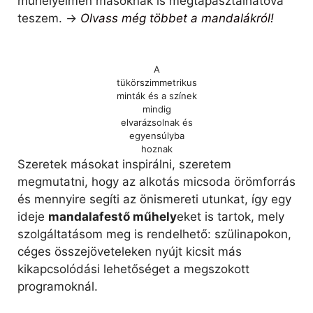
műhelyeimen másoknak is megtapasztalhatóvá
teszem. ->
Olvass még többet a mandalákról!
A
tükörszimmetrikus
minták és a színek
mindig
elvarázsolnak és
egyensúlyba
hoznak
Szeretek másokat inspirálni, szeretem
megmutatni, hogy az alkotás micsoda örömforrás
és mennyire segíti az önismereti utunkat, így egy
ideje
mandalafestő műhely
eket is tartok, mely
szolgáltatásom meg is rendelhető: szülinapokon,
céges összejöveteleken nyújt kicsit más
kikapcsolódási lehetőséget a megszokott
programoknál.