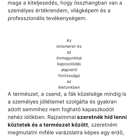
maga a kiteljesedés, hogy összhangban van a
személyes értékrendem, világképem és a
professzionális tevékenységem.
Az
önismeret és
az
önmagunkkal
kapcsolódás
alapvető
fontosságú
az
életünkben
A természet, a csend, a fák közelsége mindig is
a személyes jóllétemet szolgálta és gyakran
adott semmihez nem fogható kapaszkodót
nehéz időkben. Rajzaimmal
szeretnék híd lenni
köztetek és a természet között
, szeretném
megmutatni miféle varázslatra képes egy erdő,