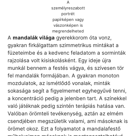
A
személyreszabott
portrét
papírképen vagy
vászonképen is
megrendelheted
A
mandalák világa
gyerekkorom óta vonz,
gyakran firkálgattam szimmetrikus mintákat a
füzeteimbe és a kedvenc feladatom a sorminták
rajzolása volt kisiskolásként. Egy ideje újra
munkál bennem a festés vágya, és szívesen tör
fel mandalák formájában. A gyakran monoton
mozdulatok, az ismétlődő vonalak, minták
sokasága segít a figyelmemet egyhegyűvé tenni,
a koncentráció pedig a jelenben tart. A színekkel
való játéknak pedig szintén terápiás hatása van.
Valóban örömteli tevékenység, aztán az elmém
csendjében megszületik valami, ami másoknak is
örömet okoz. Ezt a folyamatot a mandalafestő