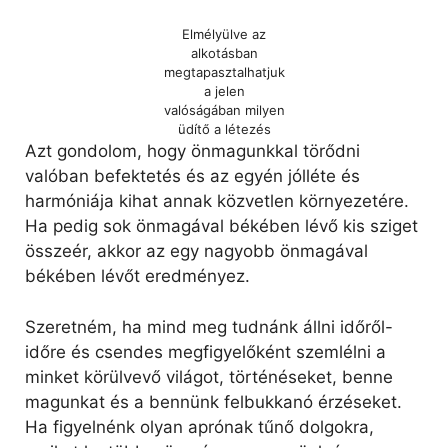
Elmélyülve az
alkotásban
megtapasztalhatjuk
a jelen
valóságában milyen
üdítő a létezés
Azt gondolom, hogy önmagunkkal törődni
valóban befektetés és az egyén jólléte és
harmóniája kihat annak közvetlen környezetére.
Ha pedig sok önmagával békében lévő kis sziget
összeér, akkor az egy nagyobb önmagával
békében lévőt eredményez.
Szeretném, ha mind meg tudnánk állni időről-
időre és csendes megfigyelőként szemlélni a
minket körülvevő világot, történéseket, benne
magunkat és a bennünk felbukkanó érzéseket.
Ha figyelnénk olyan aprónak tűnő dolgokra,