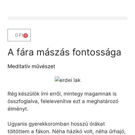
0
Ft
0
A fára mászás fontossága
Meditatív művészet
Rég készülök írni erről, mintegy magamnak is
összfoglalva, felelevenítve ezt a meghatározó
élményt.
Ugyanis gyerekkoromban hosszú órákat
töltöttem a fákon. Néha házikó volt, néha űrhajó,