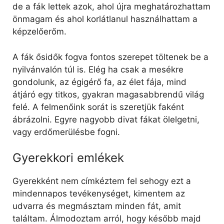
de a fák lettek azok, ahol újra meghatározhattam
önmagam és ahol korlátlanul használhattam a
képzelőerőm.
A fák ősidők fogva fontos szerepet töltenek be a
nyilvánvalón túl is. Elég ha csak a mesékre
gondolunk, az égigérő fa, az élet fája, mind
átjáró egy titkos, gyakran magasabbrendű világ
felé. A felmenőink sorát is szeretjük faként
ábrázolni. Egyre nagyobb divat fákat ölelgetni,
vagy erdőmerülésbe fogni.
Gyerekkori emlékek
Gyerekként nem címkéztem fel sehogy ezt a
mindennapos tevékenységet, kimentem az
udvarra és megmásztam minden fát, amit
találtam. Álmodoztam arról, hogy később majd