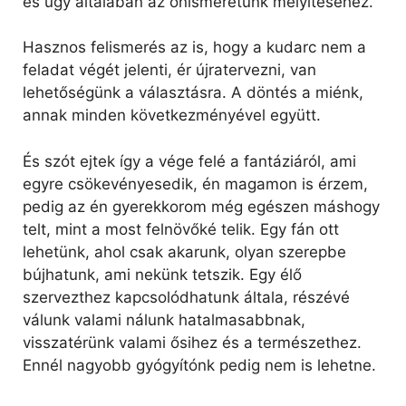
és úgy általában az önismeretünk mélyítéséhez.
Hasznos felismerés az is, hogy a kudarc nem a
feladat végét jelenti, ér újratervezni, van
lehetőségünk a választásra. A döntés a miénk,
annak minden következményével együtt.
És szót ejtek így a vége felé a fantáziáról, ami
egyre csökevényesedik, én magamon is érzem,
pedig az én gyerekkorom még egészen máshogy
telt, mint a most felnövőké telik. Egy fán ott
lehetünk, ahol csak akarunk, olyan szerepbe
bújhatunk, ami nekünk tetszik. Egy élő
szervezthez kapcsolódhatunk általa, részévé
válunk valami nálunk hatalmasabbnak,
visszatérünk valami ősihez és a természethez.
Ennél nagyobb gyógyítónk pedig nem is lehetne.