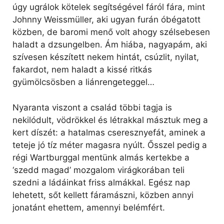
úgy ugrálok kötelek segítségével fáról fára, mint
Johnny Weissmüller, aki ugyan furán óbégatott
közben, de baromi menő volt ahogy szélsebesen
haladt a dzsungelben. Ám hiába, nagyapám, aki
szívesen készített nekem hintát, csúzlit, nyilat,
fakardot, nem haladt a kissé ritkás
gyümölcsösben a liánrengeteggel…
Nyaranta viszont a család többi tagja is
nekilódult, vödrökkel és létrakkal másztuk meg a
kert díszét: a hatalmas cseresznyefát, aminek a
teteje jó tíz méter magasra nyúlt. Ősszel pedig a
régi Wartburggal mentünk almás kertekbe a
‘szedd magad’ mozgalom virágkorában teli
szedni a ládáinkat friss almákkal. Egész nap
lehetett, sőt kellett fáramászni, közben annyi
jonatánt ehettem, amennyi belémfért.