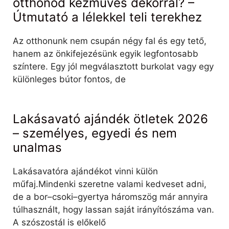
otthonod kézműves dekorral? –
Útmutató a lélekkel teli terekhez
Az otthonunk nem csupán négy fal és egy tető,
hanem az önkifejezésünk egyik legfontosabb
színtere. Egy jól megválasztott burkolat vagy egy
különleges bútor fontos, de
Lakásavató ajándék ötletek 2026
– személyes, egyedi és nem
unalmas
Lakásavatóra ajándékot vinni külön
műfaj.Mindenki szeretne valami kedveset adni,
de a bor–csoki–gyertya háromszög már annyira
túlhasznált, hogy lassan saját irányítószáma van.
A szószostál is előkelő