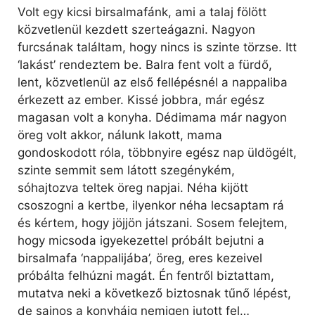
Volt egy kicsi birsalmafánk, ami a talaj fölött
közvetlenül kezdett szerteágazni. Nagyon
furcsának találtam, hogy nincs is szinte törzse. Itt
‘lakást’ rendeztem be. Balra fent volt a fürdő,
lent, közvetlenül az első fellépésnél a nappaliba
érkezett az ember. Kissé jobbra, már egész
magasan volt a konyha. Dédimama már nagyon
öreg volt akkor, nálunk lakott, mama
gondoskodott róla, többnyire egész nap üldögélt,
szinte semmit sem látott szegénykém,
sóhajtozva teltek öreg napjai. Néha kijött
csoszogni a kertbe, ilyenkor néha lecsaptam rá
és kértem, hogy jöjjön játszani. Sosem felejtem,
hogy micsoda igyekezettel próbált bejutni a
birsalmafa ‘nappalijába’, öreg, eres kezeivel
próbálta felhúzni magát. Én fentről biztattam,
mutatva neki a következő biztosnak tűnő lépést,
de sajnos a konyháig nemigen jutott fel…