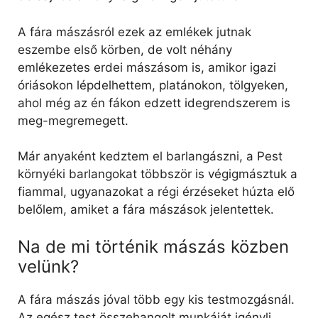
A fára mászásról ezek az emlékek jutnak
eszembe első körben, de volt néhány
emlékezetes erdei mászásom is, amikor igazi
óriásokon lépdelhettem, platánokon, tölgyeken,
ahol még az én fákon edzett idegrendszerem is
meg-megremegett.
Már anyaként kedztem el barlangászni, a Pest
környéki barlangokat többször is végigmásztuk a
fiammal, ugyanazokat a régi érzéseket húzta elő
belőlem, amiket a fára mászások jelentettek.
Na de mi történik mászás közben
velünk?
A fára mászás jóval több egy kis testmozgásnál.
Az egész test összehangolt munkáját igényli,