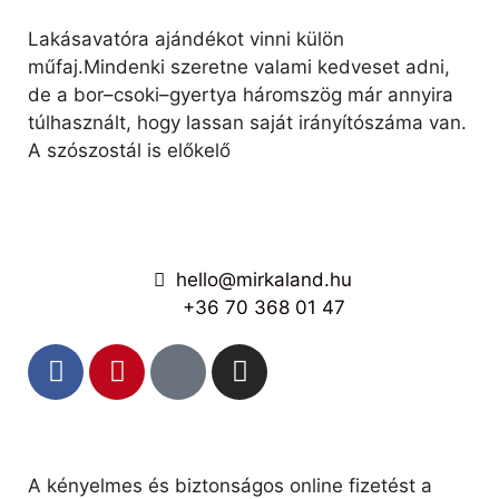
Lakásavatóra ajándékot vinni külön
műfaj.Mindenki szeretne valami kedveset adni,
de a bor–csoki–gyertya háromszög már annyira
túlhasznált, hogy lassan saját irányítószáma van.
A szószostál is előkelő
hello@mirkaland.hu
+36 70 368 01 47
A kényelmes és biztonságos online fizetést a