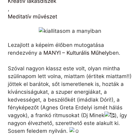
Kreatív lakásdíszek
,
Meditatív művészet
Lezajlott a képeim élőben mutogatása
rendezvény a
MANYI – Kulturális Műhely
ben.
Szóval nagyon klassz este volt, olyan mintha
szülinapom lett volna, miattam (értitek miattam!!)
jöttek el barátok, sőt ismeretlenek is, hozták a
kíváncsiságukat, a szuper energiákat, a
kedvességet, a beszélőkét (imádlak Dóri!), a
fényképezőt (Agnes Greta Erdelyi ismét hálás
vagyok), a frankó ritmusokat (Dj Minek
), így
nagyon élvezhető,
szerethető este alakult ki.
Sosem feledem nyilván.