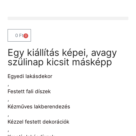
0
Ft
0
Egy kiállítás képei, avagy
szülinap kicsit másképp
Egyedi lakásdekor
,
Festett fali díszek
,
Kézműves lakberendezés
,
Kézzel festett dekorációk
,