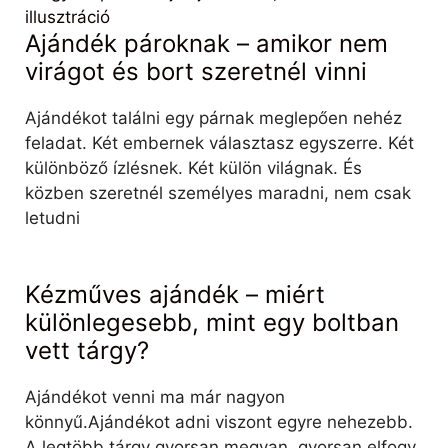
Ajándék pároknak – amikor nem
virágot és bort szeretnél vinni
Ajándékot találni egy párnak meglepően nehéz
feladat. Két embernek választasz egyszerre. Két
különböző ízlésnek. Két külön világnak. És
közben szeretnél személyes maradni, nem csak
letudni
Kézműves ajándék – miért
különlegesebb, mint egy boltban
vett tárgy?
Ajándékot venni ma már nagyon
könnyű.Ajándékot adni viszont egyre nehezebb.
A legtöbb tárgy gyorsan megvan, gyorsan elfogy,