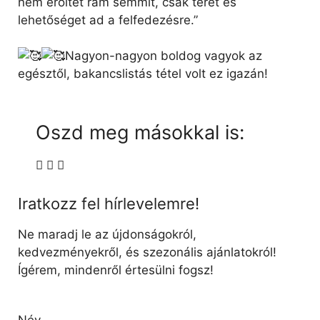
nem erőltet rám semmit, csak teret és
lehetőséget ad a felfedezésre.”
Nagyon-nagyon boldog vagyok az
egésztől, bakancslistás tétel volt ez igazán!
Oszd meg másokkal is:
Iratkozz fel hírlevelemre!
Ne maradj le az újdonságokról,
kedvezményekről, és szezonális ajánlatokról!
Ígérem, mindenről értesülni fogsz!