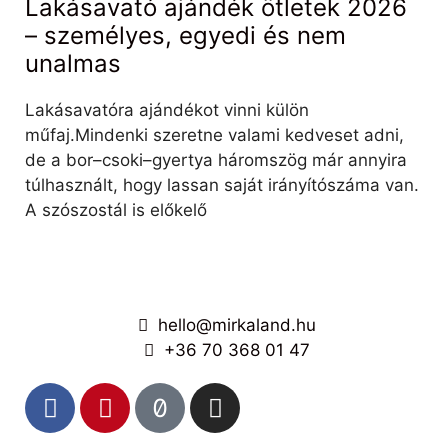
Lakásavató ajándék ötletek 2026
– személyes, egyedi és nem
unalmas
Lakásavatóra ajándékot vinni külön
műfaj.Mindenki szeretne valami kedveset adni,
de a bor–csoki–gyertya háromszög már annyira
túlhasznált, hogy lassan saját irányítószáma van.
A szószostál is előkelő
hello@mirkaland.hu
+36 70 368 01 47