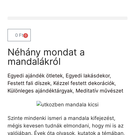
0
Ft
0
Néhány mondat a
mandalákról
Egyedi ajándék ötletek
,
Egyedi lakásdekor
,
Festett fali díszek
,
Kézzel festett dekorációk
,
Különleges ajándéktárgyak
,
Meditatív művészet
Szinte mindenki ismeri a mandala kifejezést,
mégis kevesen tudnák elmondani, hogy mi is az
valójában. Évek óta olvasok, kutatok a témában,