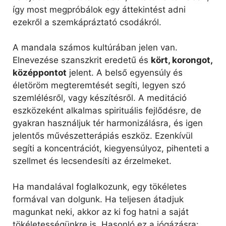
így most megpróbálok egy áttekintést adni
ezekről a szemkápráztató csodákról.
A mandala számos kultúrában jelen van.
Elnevezése szanszkrit eredetű és
kört, korongot,
középpontot
jelent. A belső egyensúly és
életöröm megteremtését segíti, legyen szó
szemlélésről, vagy készítésről. A meditáció
eszközeként alkalmas spirituális fejlődésre, de
gyakran használjuk tér harmonizálásra, és igen
jelentős művészetterápiás eszköz. Ezenkívül
segíti a koncentrációt, kiegyensúlyoz, pihenteti a
szellmet és lecsendesíti az érzelmeket.
Ha mandalával foglalkozunk, egy tökéletes
formával van dolgunk. Ha teljesen átadjuk
magunkat neki, akkor az ki fog hatni a saját
tökéletességünkre is. Hasonló ez a jógázásra: