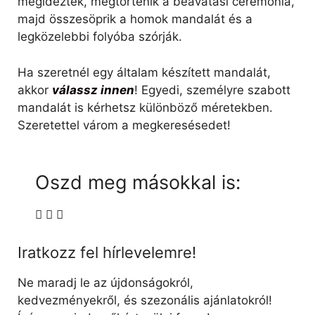
megidéztek, megtörténik a beavatási ceremónia,
majd összesöprik a homok mandalát és a
legközelebbi folyóba szórják.
Ha szeretnél egy általam készített mandalát,
akkor
válassz innen
! Egyedi, személyre szabott
mandalát is kérhetsz különböző méretekben.
Szeretettel várom a megkeresésedet!
Oszd meg másokkal is:
Iratkozz fel hírlevelemre!
Ne maradj le az újdonságokról,
kedvezményekről, és szezonális ajánlatokról!