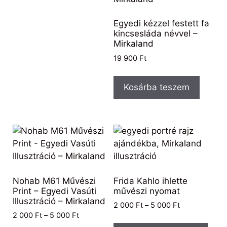
Egyedi kézzel festett fa
kincsesláda névvel –
Mirkaland
19 900
Ft
Kosárba teszem
Nohab M61 Művészi
Frida Kahlo ihlette
Print – Egyedi Vasúti
művészi nyomat
Illusztráció – Mirkaland
2 000
Ft
–
5 000
Ft
2 000
Ft
–
5 000
Ft