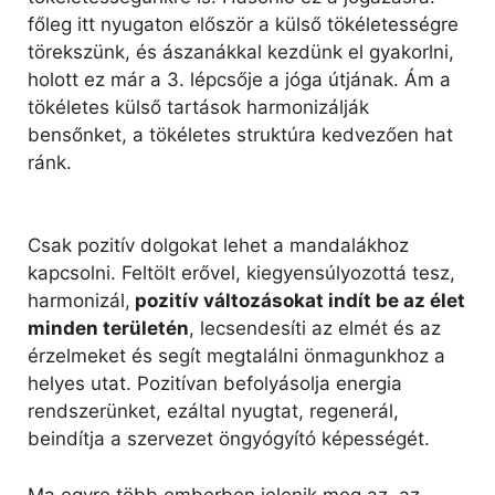
főleg itt nyugaton először a külső tökéletességre
törekszünk, és ászanákkal kezdünk el gyakorlni,
holott ez már a 3. lépcsője a jóga útjának. Ám a
tökéletes külső tartások harmonizálják
bensőnket, a tökéletes struktúra kedvezően hat
ránk.
Csak pozitív dolgokat lehet a mandalákhoz
kapcsolni. Feltölt erővel, kiegyensúlyozottá tesz,
harmonizál,
pozitív változásokat indít be az élet
minden területén
, lecsendesíti az elmét és az
érzelmeket és segít megtalálni önmagunkhoz a
helyes utat. Pozitívan befolyásolja energia
rendszerünket, ezáltal nyugtat, regenerál,
beindítja a szervezet öngyógyító képességét.
Ma egyre több emberben jelenik meg az, az