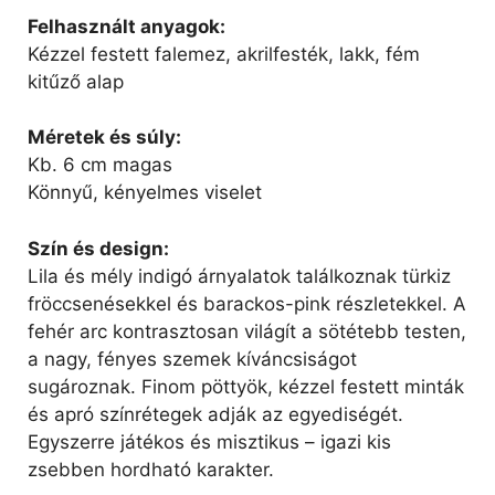
Felhasznált anyagok:
Kézzel festett falemez, akrilfesték, lakk, fém
kitűző alap
Méretek és súly:
Kb. 6 cm magas
Könnyű, kényelmes viselet
Szín és design:
Lila és mély indigó árnyalatok találkoznak türkiz
fröccsenésekkel és barackos-pink részletekkel. A
fehér arc kontrasztosan világít a sötétebb testen,
a nagy, fényes szemek kíváncsiságot
sugároznak. Finom pöttyök, kézzel festett minták
és apró színrétegek adják az egyediségét.
Egyszerre játékos és misztikus – igazi kis
zsebben hordható karakter.