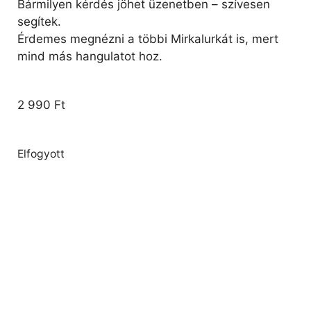
Bármilyen kérdés jöhet üzenetben – szívesen
segítek.
Érdemes megnézni a többi Mirkalurkát is, mert
mind más hangulatot hoz.
2 990
Ft
Elfogyott