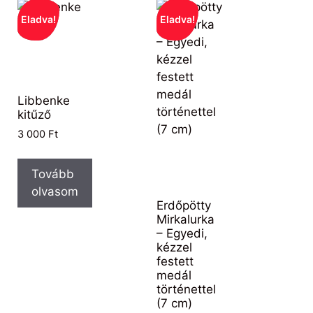
Eladva!
Eladva!
Libbenke
kitűző
3 000
Ft
Tovább
olvasom
Erdőpötty
Mirkalurka
– Egyedi,
kézzel
festett
medál
történettel
(7 cm)