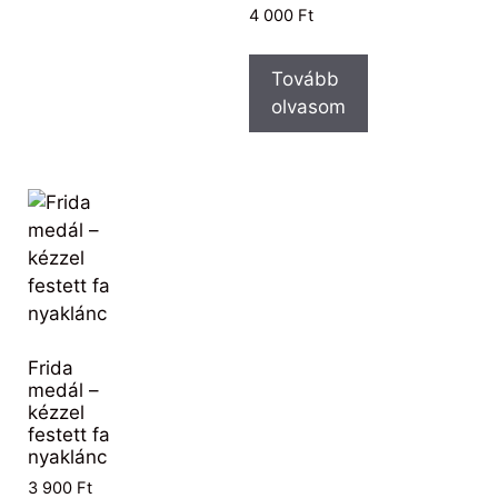
4 000
Ft
Tovább
olvasom
Frida
medál –
kézzel
festett fa
nyaklánc
3 900
Ft