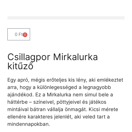
0
Ft
0
Csillagpor Mirkalurka
kitűző
Egy apró, mégis erőteljes kis lény, aki emlékeztet
arra, hogy a különlegességed a legnagyobb
ajándékod. Ez a Mirkalurka nem simul bele a
háttérbe – színeivel, pöttyjeivel és játékos
mintáival bátran vállalja önmagát. Kicsi mérete
ellenére karakteres jelenlét, aki veled tart a
mindennapokban.