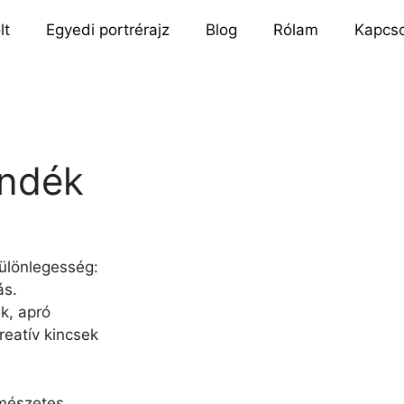
lt
Egyedi portrérajz
Blog
Rólam
Kapcso
ándék
a
különlegesség:
ás.
k, apró
reatív kincsek
rmészetes