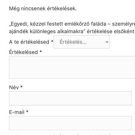
Még nincsenek értékelések.
„Egyedi, kézzel festett emlékőrző faláda – személyr
ajándék különleges alkalmakra” értékelése elsőként
A te értékelésed
*
Értékelésed
*
Név
*
E-mail
*