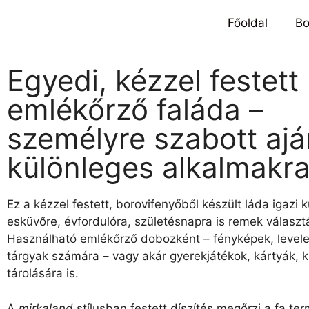
Főoldal
Bo
Egyedi, kézzel festett
emlékőrző faláda –
személyre szabott aj
különleges alkalmakr
Ez a kézzel festett, borovifenyőből készült láda igazi 
esküvőre, évfordulóra, születésnapra is remek választ
Használható emlékőrző dobozként – fényképek, levele
tárgyak számára – vagy akár gyerekjátékok, kártyák, k
tárolására is.
A
mirkaland
stílusban festett díszítés megőrzi a fa te