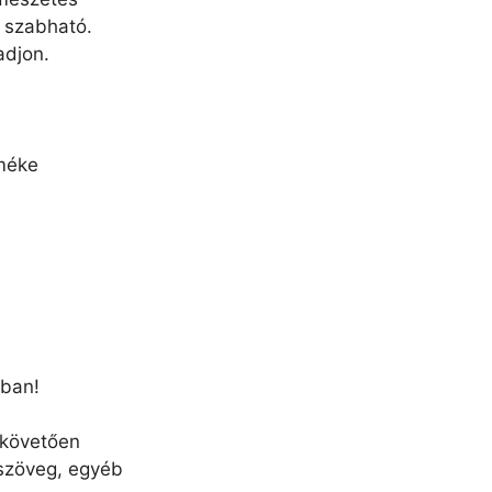
e szabható.
adjon.
rméke
zban!
 követően
 szöveg, egyéb