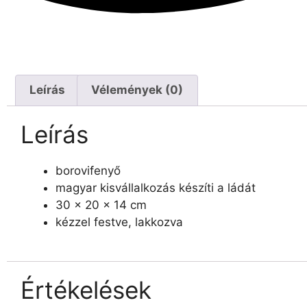
Leírás
Vélemények (0)
Leírás
borovifenyő
magyar kisvállalkozás készíti a ládát
30 x 20 x 14 cm
kézzel festve, lakkozva
Értékelések