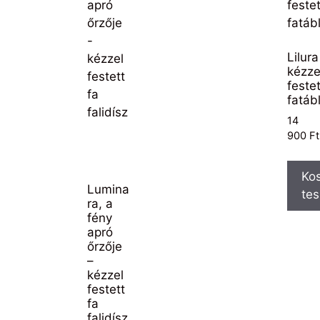
Lilura
kézze
festet
fatáb
14
900
Ft
Ko
Lumina
te
ra, a
fény
apró
őrzője
–
kézzel
festett
fa
falidísz