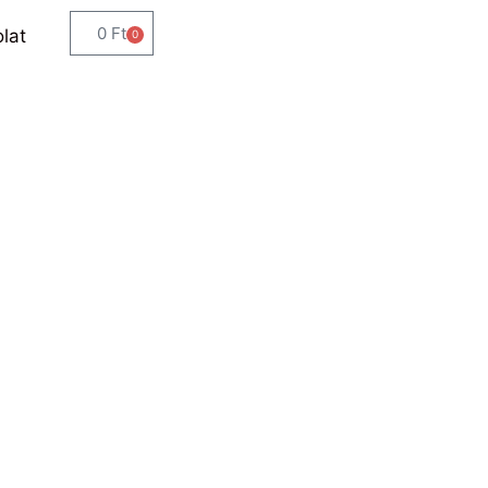
0
Ft
lat
0