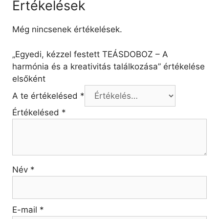
Értékelések
Még nincsenek értékelések.
„Egyedi, kézzel festett TEÁSDOBOZ – A
harmónia és a kreativitás találkozása” értékelése
elsőként
A te értékelésed
*
Értékelésed
*
Név
*
E-mail
*