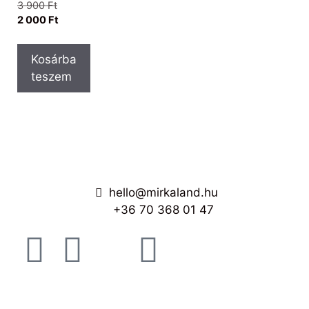
3 900
Ft
2 000
Ft
Kosárba
teszem
hello@mirkaland.hu
+36 70 368 01 47