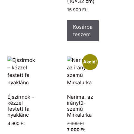
(16×32 cm)
15 900
Ft
Kosárba
teszem
Akció!
Éjszirmok –
Narima, az
kézzel
iránytű-
festett fa
szemű
nyaklánc
Mirkalurka
4 900
Ft
7 990
Ft
7 000
Ft