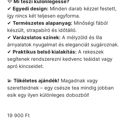
💜
Mi teszi különlegessé?
✔
Egyedi design:
Minden darab kézzel festett,
így nincs két teljesen egyforma.
✔
Természetes alapanyag:
Minőségi fából
készült, strapabíró és időtálló.
✔
Varázslatos színek:
A mélyzöld és lila
árnyalatok nyugalmat és eleganciát sugároznak.
✔
Praktikus belső kialakítás:
A rekeszek
segítenek rendszerezni kedvenc teáidat vagy
apró kincseidet.
💫
Tökéletes ajándék!
Magadnak vagy
szeretteidnek – egy csésze tea mindig jobban
esik egy ilyen különleges dobozból!
19 900
Ft