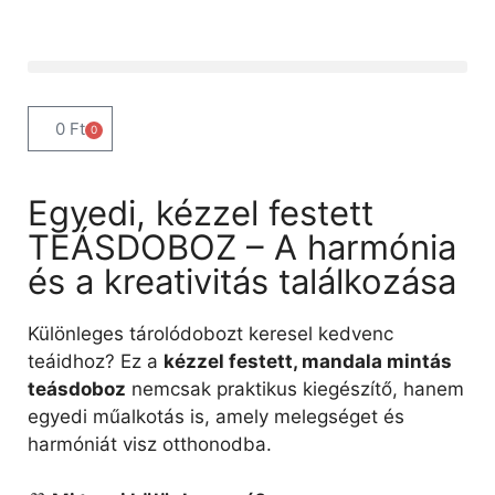
0
Ft
0
Egyedi, kézzel festett
TEÁSDOBOZ – A harmónia
és a kreativitás találkozása
Különleges tárolódobozt keresel kedvenc
teáidhoz? Ez a
kézzel festett, mandala mintás
teásdoboz
nemcsak praktikus kiegészítő, hanem
egyedi műalkotás is, amely melegséget és
harmóniát visz otthonodba.