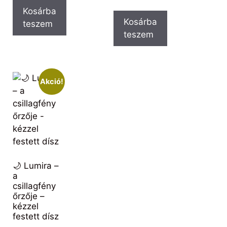
Kosárba
Kosárba
teszem
teszem
Akció!
🌙 Lumira –
a
csillagfény
őrzője –
kézzel
festett dísz