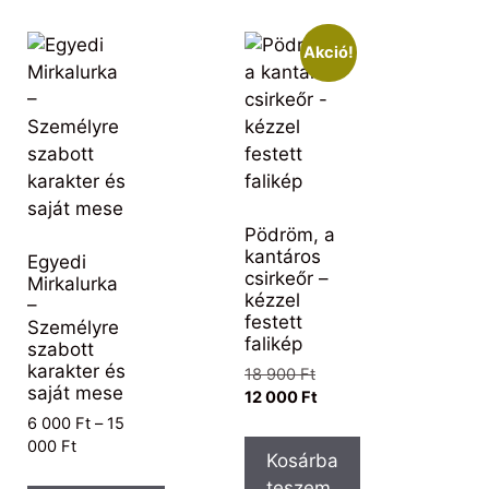
Akció!
Pödröm, a
kantáros
Egyedi
csirkeőr –
Mirkalurka
kézzel
–
festett
Személyre
falikép
szabott
karakter és
18 900
Ft
saját mese
12 000
Ft
6 000
Ft
–
15
000
Ft
Kosárba
teszem