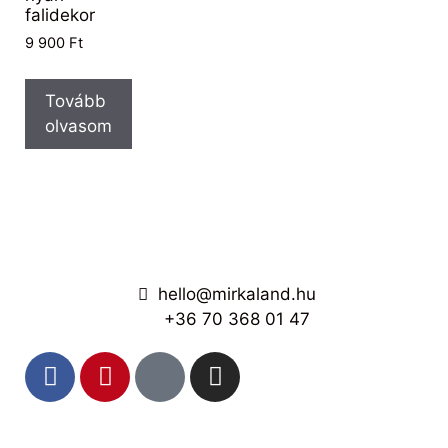
falidekor
9 900
Ft
Tovább
olvasom
hello@mirkaland.hu
+36 70 368 01 47