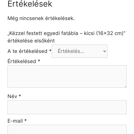
Értékelések
Még nincsenek értékelések.
„Kézzel festett egyedi fatábla – kicsi (16×32 cm)”
értékelése elsőként
A te értékelésed
*
Értékelésed
*
Név
*
E-mail
*