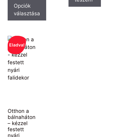
Opciók
választása
Eladva!
Otthon a
bálnaháton
– kézzel
festett
nyári