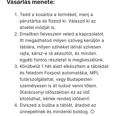
Vásárlás menete:
Tedd a kosárba a terméket, menj a
pénztárba és fizesd ki. Válaszd ki az
átvétel módját is.
Emailben felveszem veled a kapcsolatot.
Itt megadhatod milyen szöveg kerüljön a
táblára, milyen színeket látnál szívesen
rajta, kérsz-e rá akasztót, és minden
egyéb fontos részletet is megbeszélünk.
Körülbelül 1 hét alatt elkészítem a tábládat
és feladom Foxpost automatába, MPL
futárszolgálattal, vagy Budapesten
személyesen is át tudod venni tőlem.
(Karácsonyi időszakban ez az idő
kitolódhat, kérlek rendelj időben!)
Elviszed a buliba a táblát, átadod az
ünnepeltnek és mindenki boldog. 🙂