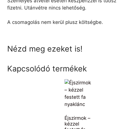
Személyes átvétel esetén készpénzzel is tudsz
fizetni. Utánvétre nincs lehetőség.
A csomagolás nem kerül plusz költségbe.
Nézd meg ezeket is!
Kapcsolódó termékek
Éjszirmok –
kézzel