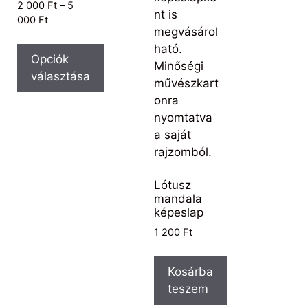
2 000
Ft
–
5
000
Ft
Opciók
választása
Lótusz
mandala
képeslap
1 200
Ft
Kosárba
teszem