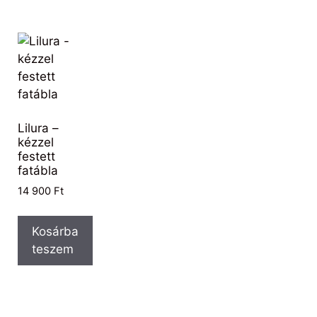
Lilura –
kézzel
festett
fatábla
14 900
Ft
Kosárba
teszem