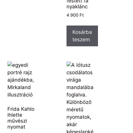
festett fa
nyaklánc
4 900
Ft
Kosárba
teszem
Frida Kahlo
ihlette
művészi
nyomat