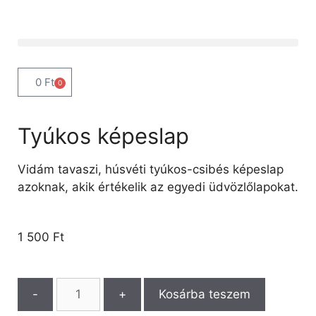
0
Ft
0
Tyúkos képeslap
Vidám tavaszi, húsvéti tyúkos-csibés képeslap
azoknak, akik értékelik az egyedi üdvözlőlapokat.
1 500
Ft
-
+
Kosárba teszem