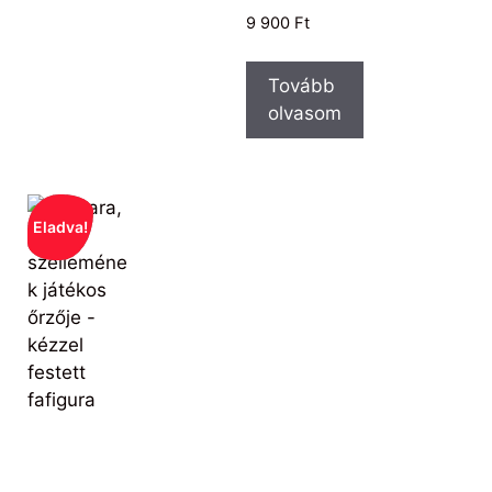
9 900
Ft
Tovább
olvasom
Eladva!