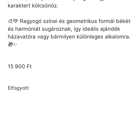
karaktert kölcsönöz.
🎨💚 Ragyogó színei és geometrikus formái békét
és harmóniát sugároznak, így ideális ajándék
házavatóra vagy bármilyen különleges alkalomra.
🎁✨
15 900
Ft
Elfogyott