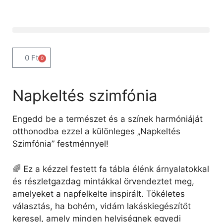
0
Ft
0
Napkeltés szimfónia
Engedd be a természet és a színek harmóniáját
otthonodba ezzel a különleges „Napkeltés
Szimfónia” festménnyel!
🌈 Ez a kézzel festett fa tábla élénk árnyalatokkal
és részletgazdag mintákkal örvendeztet meg,
amelyeket a napfelkelte inspirált. Tökéletes
választás, ha bohém, vidám lakáskiegészítőt
keresel, amely minden helyiségnek egyedi