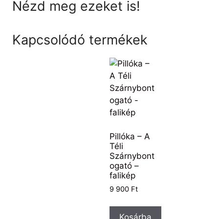
Nézd meg ezeket is!
Kapcsolódó termékek
Pillóka – A
Téli
Szárnybont
ogató –
falikép
9 900
Ft
Kosárba