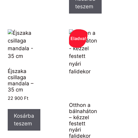
teszem
Eladva!
Éjszaka
csillaga
mandala –
35 cm
22 900
Ft
Otthon a
bálnaháton
Kosárba
– kézzel
festett
teszem
nyári
falidekor