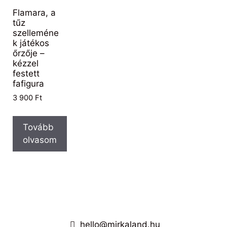
Flamara, a
tűz
szelleméne
k játékos
őrzője –
kézzel
festett
fafigura
3 900
Ft
Tovább
olvasom
hello@mirkaland.hu