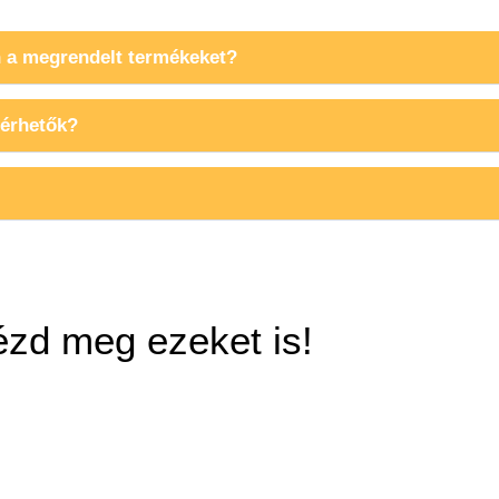
 a megrendelt termékeket?
lérhetők?
zd meg ezeket is!