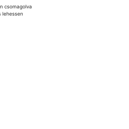
an csomagolva
s lehessen