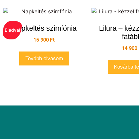
Napkeltés szimfónia
Lilura – kézz
Eladva!
fatáb
15 900
Ft
14 900
Tovább olvasom
Kosárba t