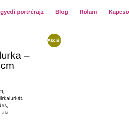
gyedi portrérajz
Blog
Rólam
Kapcso
Akció!
lurka –
8 cm
om,
rkalur­kát.
des,
 aki