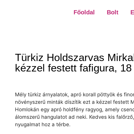
Főoldal
Bolt
E
Türkiz Holdszarvas Mirka
kézzel festett fafigura, 1
Mély türkiz árnyalatok, apró korall pöttyök és fin
növényszerű minták díszítik ezt a kézzel festett Mi
Homlokán egy apró holdfény ragyog, amely csen
álomszerű hangulatot ad neki. Kedves kis falőrző,
nyugalmat hoz a térbe.