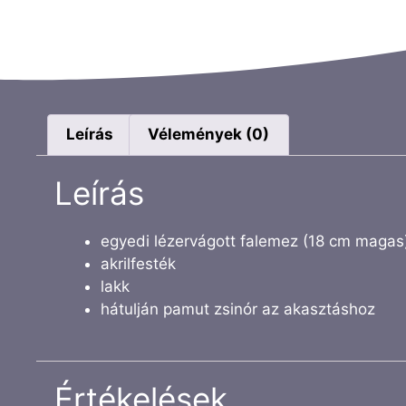
Leírás
Vélemények (0)
Leírás
egyedi lézervágott falemez (18 cm magas
akrilfesték
lakk
hátulján pamut zsinór az akasztáshoz
Értékelések