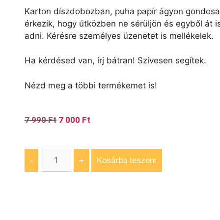
Karton díszdobozban, puha papír ágyon gondos
érkezik, hogy útközben ne sérüljön és egyből át i
adni. Kérésre személyes üzenetet is mellékelek.
Ha kérdésed van, írj bátran! Szívesen segítek.
Nézd meg a többi termékemet is!
7 990
Ft
7 000
Ft
-
+
Kosárba teszem