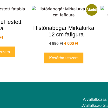
Akció!
el festett
Históriabogár Mirkalurka
la
– 12 cm fafigura
Ft
4 000
Ft
4 990
Ft
eszem
Kosárba teszem
A vállalkozás 
„Vállalkozó St