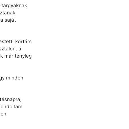
a tárgyaknak
sztanak
a saját
stett, kortárs
sztalon, a
k már tényleg
így minden
etésnapra,
 gondoltam
yen