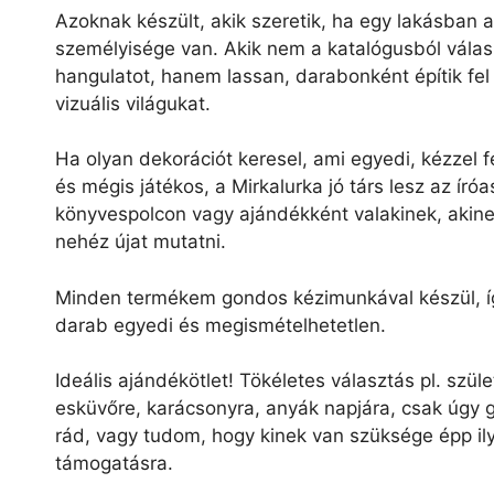
Azoknak készült, akik szeretik, ha egy lakásban 
személyisége van. Akik nem a katalógusból vála
hangulatot, hanem lassan, darabonként építik fel 
vizuális világukat.
Ha olyan dekorációt keresel, ami egyedi, kézzel fe
és mégis játékos, a Mirkalurka jó társ lesz az íróa
könyvespolcon vagy ajándékként valakinek, akine
nehéz újat mutatni.
Minden termékem gondos kézimunkával készül, 
darab egyedi és megismételhetetlen.
Ideális ajándékötlet! Tökéletes választás pl. szül
esküvőre, karácsonyra, anyák napjára, csak úgy
rád, vagy tudom, hogy kinek van szüksége épp il
támogatásra.