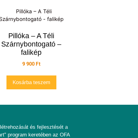
Pillóka – A Téli
Szárnybontogató –
falikép
9 900
Ft
Kosárba teszem
létrehozását és fejlesztését a
art” program keretében az OFA