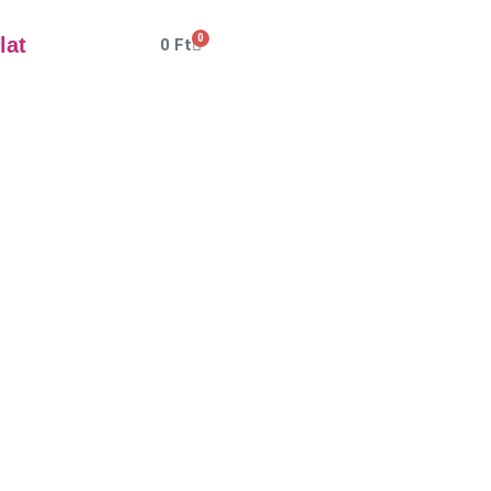
0
lat
0
Ft