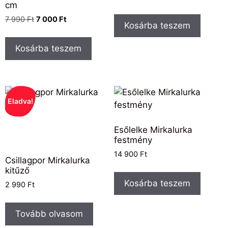
cm
7 990
Ft
7 000
Ft
Kosárba teszem
Kosárba teszem
Eladva!
Esőlelke Mirkalurka
festmény
14 900
Ft
Csillagpor Mirkalurka
kitűző
Kosárba teszem
2 990
Ft
Tovább olvasom