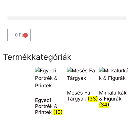
0
Ft
0
Termékkategóriák
Mesés Fa
Mirkalurkák
Tárgyak
(33)
& Figurák
Egyedi
(34)
Portrék &
Printek
(10)