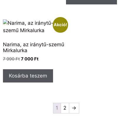
Akció!
Narima, az iránytű-szemű
Mirkalurka
7 990
Ft
7 000
Ft
Kosárba teszem
1
2
→