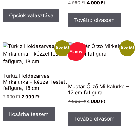
4 990
Ft
4 000
Ft
Opciók választása
Tovább olvasom
Akció!
Akció!
Eladva!
Türkiz Holdszarvas
Mirkalurka – kézzel festett
Mustár Őrző Mirkalurka –
fafigura, 18 cm
12 cm fafigura
7 990
Ft
7 000
Ft
4 990
Ft
4 000
Ft
Kosárba teszem
Tovább olvasom