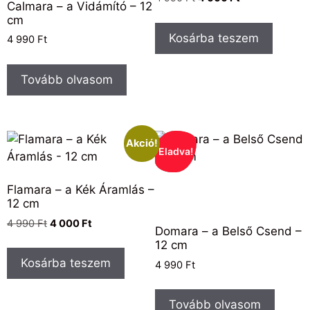
Calmara – a Vidámító – 12
cm
Kosárba teszem
4 990
Ft
Tovább olvasom
Akció!
Eladva!
Flamara – a Kék Áramlás –
12 cm
4 990
Ft
4 000
Ft
Domara – a Belső Csend –
12 cm
Kosárba teszem
4 990
Ft
Tovább olvasom