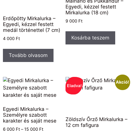
Málnahó és Pukkandúr –
Egyedi, kézzel festett
Mirkalurka (18 cm)
Erdőpötty Mirkalurka –
9 000
Ft
Egyedi, kézzel festett
medál történettel (7 cm)
Kosárba teszem
4 000
Ft
Tovább olvasom
Akció!
Eladva!
Egyedi Mirkalurka –
Személyre szabott
Zöldszív Őrző Mirkalurka –
karakter és saját mese
12 cm fafigura
6 000
Ft
–
15 000
Ft