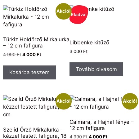
Akció!
Eladva!
Türkiz Holdőrző Mirkalurka
Libbenke kitűző
– 12 cm fafigura
3 000
Ft
4 990
Ft
4 000
Ft
Tovább olvasom
Kosárba teszem
Akció!
Akció!
Calmara, a Hajnal fénye –
12 cm fafigura
Szelíd Őrző Mirkalurka –
kézzel festett fafigura, 18
4 990
Ft
4 000
Ft