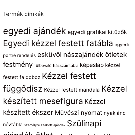
Termék címkék
egyedi ajándék
egyedi grafikai kitűzők
Egyedi kézzel festett fatábla
egyedi
esküvői nászajándék ötletek
portré rendelés
festmény
képeslap
kézzel
fülbevaló
házszámtábla
Kézzel festett
festett fa doboz
függődísz
Kézzel
Kézzel festett mandala
készített mesefigura
Kézzel
készített ékszer
Művészi nyomat
nyaklánc
Szülinapi
névtábla
személyre szabott ajándék