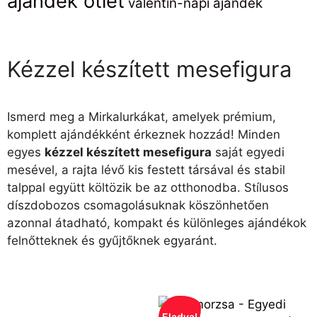
ajándék ötlet
valentin-napi ajándék
Kézzel készített mesefigura
Ismerd meg a Mirkalurkákat, amelyek prémium,
komplett ajándékként érkeznek hozzád! Minden
egyes
kézzel készített mesefigura
saját egyedi
mesével, a rajta lévő kis festett társával és stabil
talppal együtt költözik be az otthonodba. Stílusos
díszdobozos csomagolásuknak köszönhetően
azonnal átadható, kompakt és különleges ajándékok
felnőtteknek és gyűjtőknek egyaránt.
Eladva!