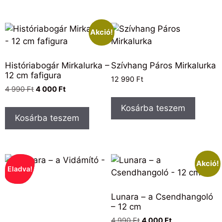
Akció!
Históriabogár Mirkalurka –
Szívhang Páros Mirkalurka
12 cm fafigura
12 990
Ft
4 990
Ft
4 000
Ft
Kosárba teszem
Kosárba teszem
Akció!
Eladva!
Lunara – a Csendhangoló
– 12 cm
4 990
Ft
4 000
Ft